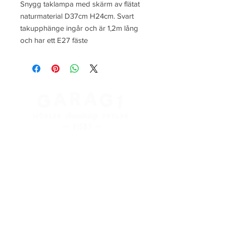
Snygg taklampa med skärm av flätat 
naturmaterial D37cm H24cm. Svart 
takupphänge ingår och är 1,2m lång 
och har ett E27 fäste
Kung Magnus väg 3
621 45 Visby
+
46 498 28 48 88
info@garag1visby.se
Orgnr:
556798-0627
Aktuella
öppettider
finns på våra sociala medier