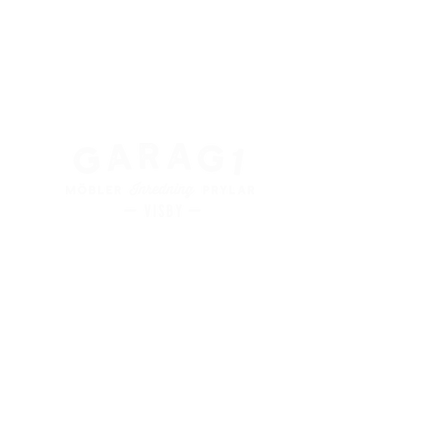
Kung Magnus väg 3
621 45 Visby
+
46 498 28 48 88
info@garag1visby.se
Orgnr:
556798-0627
Aktuella
öppettider
finns på våra sociala medier
Facebook:
@garag1visby
Instagram:
@garag1