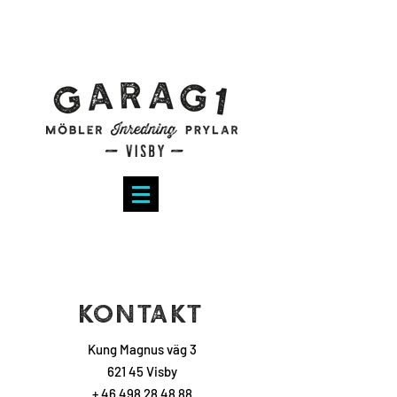
KONTAKT
Kung Magnus väg 3
621 45 Visby
+ 46 498 28 48 88