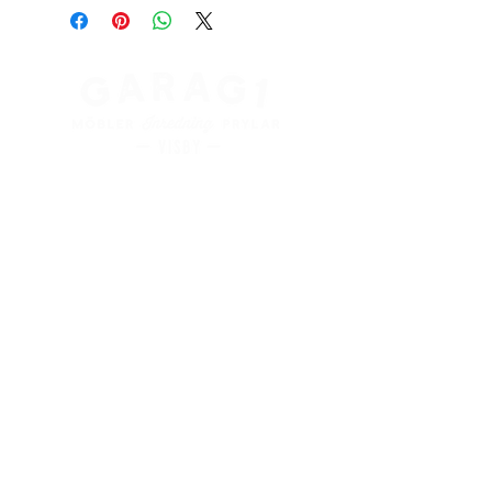
Kung Magnus väg 3
621 45 Visby
+
46 498 28 48 88
info@garag1visby.se
Orgnr:
556798-0627
Aktuella
öppettider
finns på våra sociala medier
Facebook:
@garag1visby
Instagram:
@garag1
HEM
WEBBSHOP