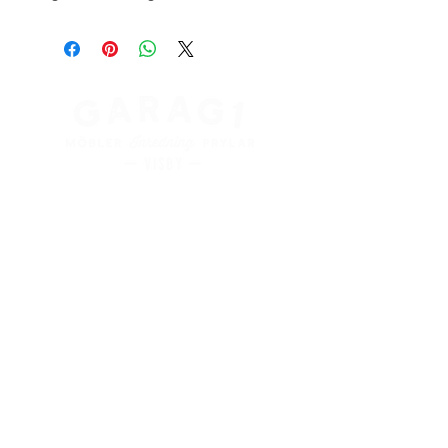
Kung Magnus väg 3
621 45 Visby
+
46 498 28 48 88
info@garag1visby.se
Orgnr:
556798-0627
Aktuella
öppettider
finns på våra sociala medier
Facebook:
@garag1visby
Instagram:
@garag1
HEM