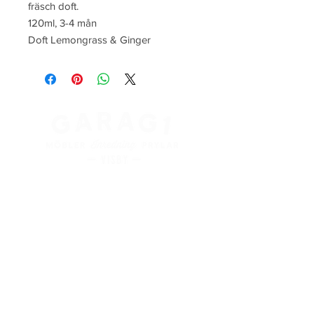
fräsch doft.
120ml, 3-4 mån
Doft Lemongrass & Ginger
Kung Magnus väg 3
621 45 Visby
+
46 498 28 48 88
info@garag1visby.se
Orgnr:
556798-0627
Aktuella
öppettider
finns på våra sociala medier
Facebook:
@garag1visby