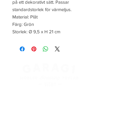
på ett dekorativt sätt. Passar
standardstorlek för värmeljus.
Material: Plåt
Färg: Grön
Storlek: Ø 9,5 x H 21 cm
Kung Magnus väg 3
621 45 Visby
+
46 498 28 48 88
info@garag1visby.se
Orgnr:
556798-0627
Aktuella
öppettider