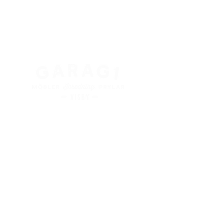
Kung Magnus väg 3
621 45 Visby
+
46 498 28 48 88
info@garag1visby.se
Orgnr:
556798-0627
Aktuella
öppettider
finns på våra sociala medier
Facebook:
@garag1visby
Instagram:
@garag1