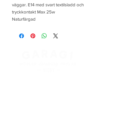
väggar. E14 med svart textilsladd och
tryckkontakt Max 25w
Naturfärgad
Kung Magnus väg 3
621 45 Visby
+
46 498 28 48 88
info@garag1visby.se
Orgnr:
556798-0627
Aktuella
öppettider
finns på våra sociala medier
Facebook:
@garag1visby