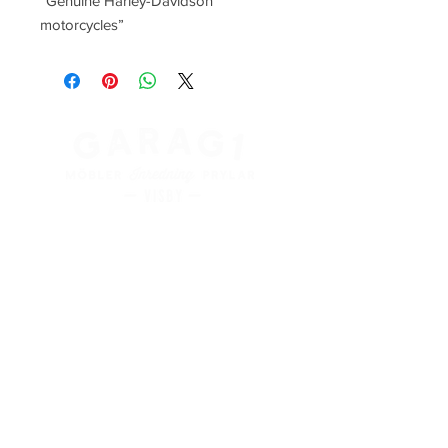
”Genuine Harley-Davidson 
motorcycles”
Kung Magnus väg 3
621 45 Visby
+
46 498 28 48 88
info@garag1visby.se
Orgnr:
556798-0627
Aktuella
öppettider
finns på våra sociala medier
Facebook:
@garag1visby
Instagram:
@garag1