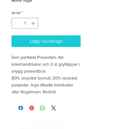
Moms ingår
Antal
*
Lägg i kundvagn
Den perfekta Presenten, 4st 
kökshanddukar och 2 st grytlappar i 
snygg presentbox.

80% recycled bomull, 20% recycled 
polyester. Inga tillsatta kemikalier 
eller färgämnen. Röd/vit